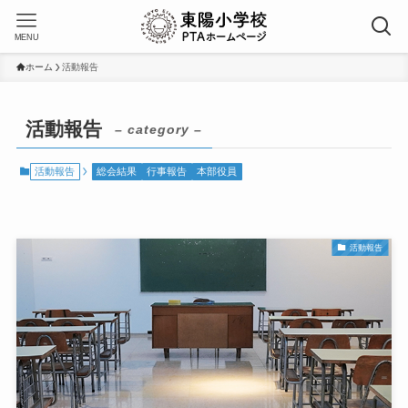
MENU
ホーム
活動報告
活動報告
– category –
活動報告
総会結果
行事報告
本部役員
活動報告