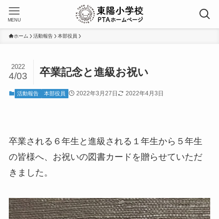
MENU
ホーム
活動報告
本部役員
2022
卒業記念と進級お祝い
4/03
2022年3月27日
2022年4月3日
活動報告
本部役員
卒業される６年生と進級される１年生から５年生
の皆様へ、お祝いの図書カードを贈らせていただ
きました。